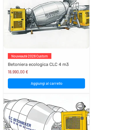
Nouveauté 2026 Custom
Betoniera ecologica CLC 4 m3
Prezzo
18.990,00 €
Aggiungi al carrello