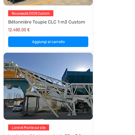
Nouveauté 2026 Custom
Bétonnière Toupie CLC 1 m3 Custom
Prezzo
12.490,00 €
Aggiungi al carrello
Livré et Monté sur site