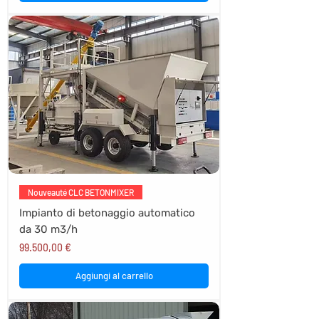
Nouveauté CLC BETONMIXER
Impianto di betonaggio automatico
da 30 m3/h
Prezzo
99.500,00 €
Aggiungi al carrello