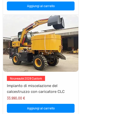
Aggiungi al carrello
Nouveauté 2026 Custom
Impianto di miscelazione del
calcestruzzo con caricatore CLC
Prezzo
33.990,00 €
Aggiungi al carrello