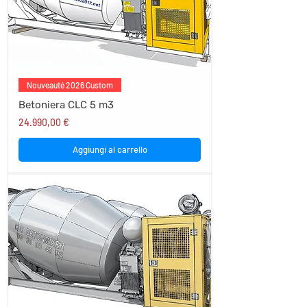
Nouveauté 2026 Custom
Betoniera CLC 5 m3
Prezzo
24.990,00 €
Aggiungi al carrello