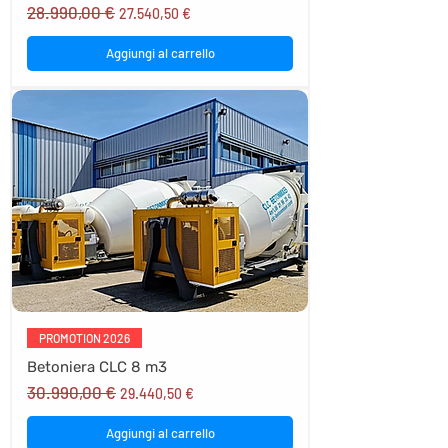
28.990,00 €
Prezzo regolare
Prezzo scontato
27.540,50 €
Aggiungi al carrello
PROMOTION 2026
Betoniera CLC 8 m3
30.990,00 €
Prezzo regolare
Prezzo scontato
29.440,50 €
Aggiungi al carrello