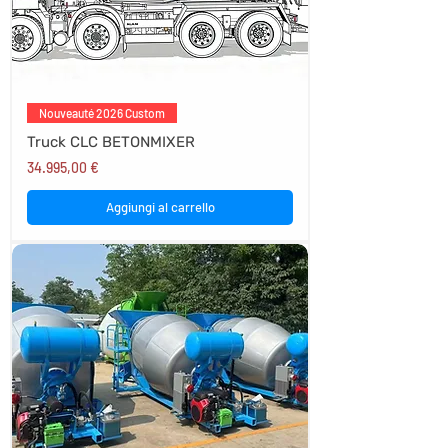
Nouveauté 2026 Custom
Truck CLC BETONMIXER
Prezzo
34.995,00 €
Aggiungi al carrello