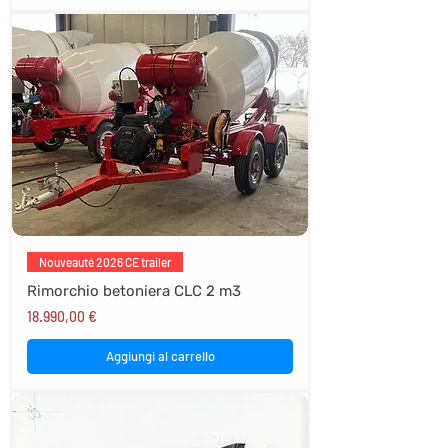
Nouveauté 2026 CE trailer
Rimorchio betoniera CLC 2 m3
Prezzo
18.990,00 €
Aggiungi al carrello