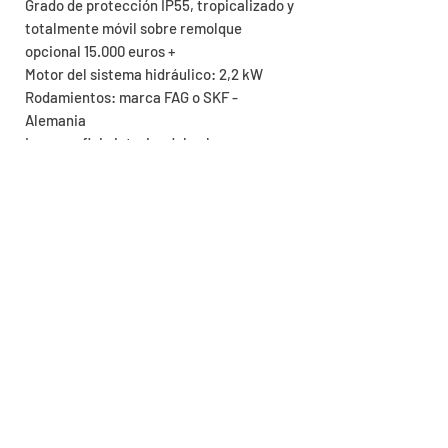
Grado de protección IP55, tropicalizado y
totalmente móvil sobre remolque
opcional 15.000 euros +
Motor del sistema hidráulico: 2,2 kW
Rodamientos: marca FAG o SKF -
Alemania
La superficie interior del cubo
basculante está recubierta con chapa
metálica Hardox 450 de 12 mm.
Los datos técnicos se ofrecen sólo a
título informativo y pueden cambiar en
función de los modelos y elementos
disponibles de nuestros proveedores.
Garantía de devolución de
dinero
Une garantie de remboursement est mise