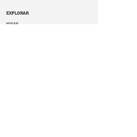
Explorar
Hogar
Comercio
documentación
Contacto
Acerca de
Preguntas frecuentes
Galería de fotos
contacto
CLC BETONMIXER 99 Av. Achille Peretti,
92200 Neuilly-sur-Seine
clc.betonmixer.com@gmail.com
+33 630 084 592